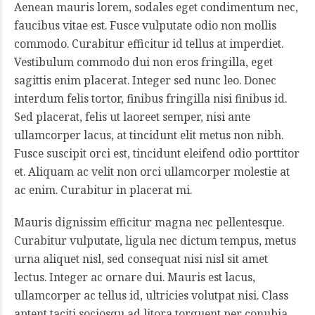
Aenean mauris lorem, sodales eget condimentum nec,
faucibus vitae est. Fusce vulputate odio non mollis
commodo. Curabitur efficitur id tellus at imperdiet.
Vestibulum commodo dui non eros fringilla, eget
sagittis enim placerat. Integer sed nunc leo. Donec
interdum felis tortor, finibus fringilla nisi finibus id.
Sed placerat, felis ut laoreet semper, nisi ante
ullamcorper lacus, at tincidunt elit metus non nibh.
Fusce suscipit orci est, tincidunt eleifend odio porttitor
et. Aliquam ac velit non orci ullamcorper molestie at
ac enim. Curabitur in placerat mi.
Mauris dignissim efficitur magna nec pellentesque.
Curabitur vulputate, ligula nec dictum tempus, metus
urna aliquet nisl, sed consequat nisi nisl sit amet
lectus. Integer ac ornare dui. Mauris est lacus,
ullamcorper ac tellus id, ultricies volutpat nisi. Class
aptent taciti sociosqu ad litora torquent per conubia