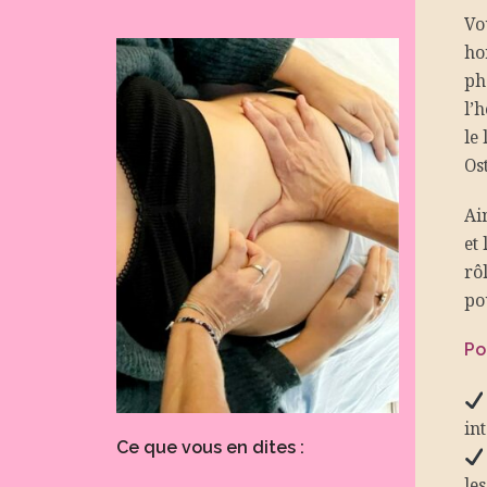
Vo
ho
ph
l’
le
Os
Ai
et
rô
po
Po
in
Ce que vous en dites :
le