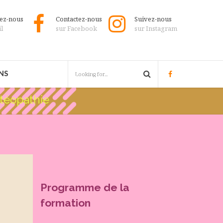
tez-nous
Contactez-nous
Suivez-nous
l
sur Facebook
sur Instagram
NS
téopathie
opathe : mixe distanciel pour la thé
Programme de la
formation