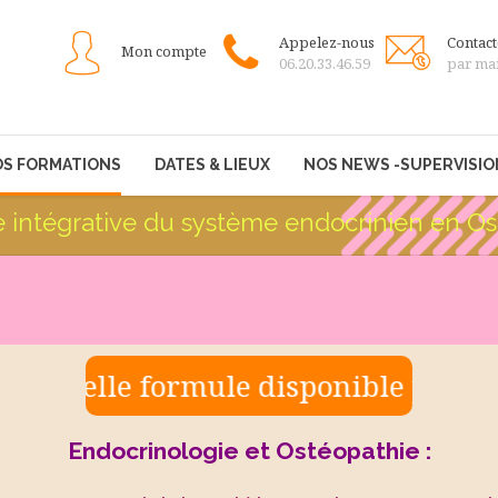
Appelez-nous
Contac
Mon compte
06.20.33.46.59
par mai
S FORMATIONS
DATES & LIEUX
NOS NEWS -SUPERVISIO
 intégrative du système endocrinien en Os
lle formule disponible pour les osté
Endocrinologie et Ostéopathie :