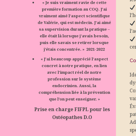
« Je suis vraiment ravie de cette
première formation au COQ. J’ai
l’
vraiment aimé l’aspect scientifique
de Valérie, qui est médecin. J’ai aimé
sa supervision durant la pratique –
l’
elle était là lorsque j’avais besoin,
puis elle savais se retirer lorsque
ce
j’étais concentrée. » 2021-2022
« J’ai beaucoup apprécié l’aspect
Co
concret à notre pratique, en lien
avec l’impact réel de notre
Ide
profession sur le système
dy
endocrinien. Aussi, la
Co
compréhension liée à la prévention
va
que l’on peut enseigner. »
Év
Prise en charge FIFPL pour les
pa
Ostéopathes D.O
Ad
sp