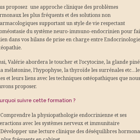
us proposez une approche clinique des problèmes
rmonaux les plus fréquents et des solutions non
armacologiques supportant un style de vie respectant
homéostasie du système neuro-immuno-endocrinien pour fai
 lien dans vos bilans de prise en charge entre Endocrinologie
téopathie.
nsi, Valérie abordera le toucher et l’ocytocine, la glande piné
 la mélatonine, l’hypophyse, la thyroïde les surrénales etc…l
les et leurs liens avec les techniques ostéopathiques que nou
uvons proposer.
urquoi suivre cette formation ?
Comprendre la physiopathologie endocrinienne et ses
teractions avec les systèmes nerveux et immunitaire
Développer une lecture clinique des déséquilibres hormon
s plus fréquents en cabinet