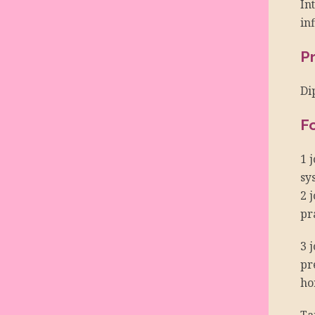
In
in
P
Di
F
1 
sy
2 
pr
3 
pr
ho