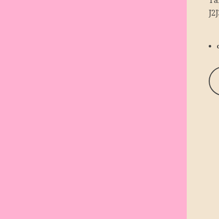
Ta
J2