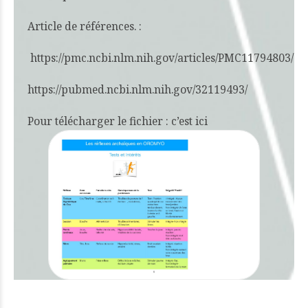
Article de références. :
https://pmc.ncbi.nlm.nih.gov/articles/PMC11794803/
https://pubmed.ncbi.nlm.nih.gov/32119493/
Pour télécharger le fichier :
c’est ici