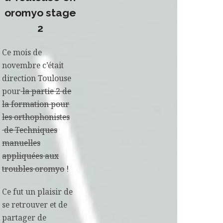
oromyo stage
2
Ce mois de
novembre c’était
direction Toulouse
pour
la partie 2 de
la formation pour
les orthophonistes
de Techniques
manuelles
appliquées aux
troubles oromyo
!
Ce fut un plaisir de
se retrouver et de
partager de